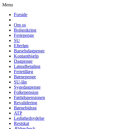
Menu
Forside
Om os
Boligsikring
Feriepenge
SU
Efterløn
Barselsdagpenge
Kontanthjælp
Dagpenge
Lønudbetaling
Ferietillæg
Børnepenge
SU-lån
Sygedagpenge
Folkepension
Førtidspensionen
Revalidering
Børnebidrag
ATP
Ledighedsydelse
Restskat
Ældrecheck