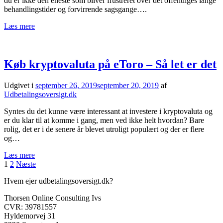
du er ikke den eneste som bliver frustreret over det offentliges lange
behandlingstider og forvirrende sagsgange….
Læs mere
Køb kryptovaluta på eToro – Så let er det
Udgivet i
september 26, 2019
september 20, 2019
af
Udbetalingsoversigt.dk
Syntes du det kunne være interessant at investere i kryptovaluta og
er du klar til at komme i gang, men ved ikke helt hvordan? Bare
rolig, det er i de senere år blevet utroligt populært og der er flere
og…
Læs mere
Indlægsinddeling
1
2
Næste
Hvem ejer udbetalingsoversigt.dk?
Thorsen Online Consulting Ivs
CVR: 39781557
Hyldemorvej 31