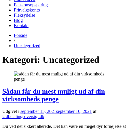
Pensionsopsparing
Fritvalgskonto
Fleksydelse
Blog
Kontakt
Forside
udbetalingsoversigt.dk
Find alle datoer for udbetaling fra det offentlige her
/
Uncategorized
Kategori:
Uncategorized
Sådan får du mest muligt ud af din
virksomheds penge
Udgivet i
september 15, 2021
september 16, 2021
af
Udbetalingsoversigt.dk
Du ved det sikkert allerede. Det kan være en meget dyr fornøjelse at