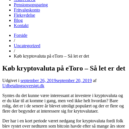
Pensionsopsparing
Fritvalgskonto
Fleksydelse
Blog
Kontakt
Forside
udbetalingsoversigt.dk
Find alle datoer for udbetaling fra det offentlige her
/
Uncategorized
/
Køb kryptovaluta på eToro – Så let er det
Køb kryptovaluta på eToro – Så let er det
Udgivet i
september 26, 2019
september 20, 2019
af
Udbetalingsoversigt.dk
Syntes du det kunne være interessant at investere i kryptovaluta og
er du klar til at komme i gang, men ved ikke helt hvordan? Bare
rolig, det er i de senere år blevet utroligt populært og der er flere og
flere der begynder at interessere sig for krytovalutaer.
Der har i en kort periode været nedgang for kryptovaluta fordi folk
blev rystet over nedturen som bitcoin havde efter så mange års store