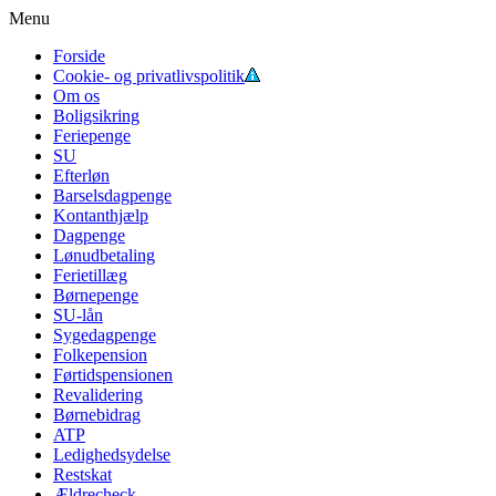
Menu
Forside
Cookie- og privatlivspolitik
Om os
Boligsikring
Feriepenge
SU
Efterløn
Barselsdagpenge
Kontanthjælp
Dagpenge
Lønudbetaling
Ferietillæg
Børnepenge
SU-lån
Sygedagpenge
Folkepension
Førtidspensionen
Revalidering
Børnebidrag
ATP
Ledighedsydelse
Restskat
Ældrecheck