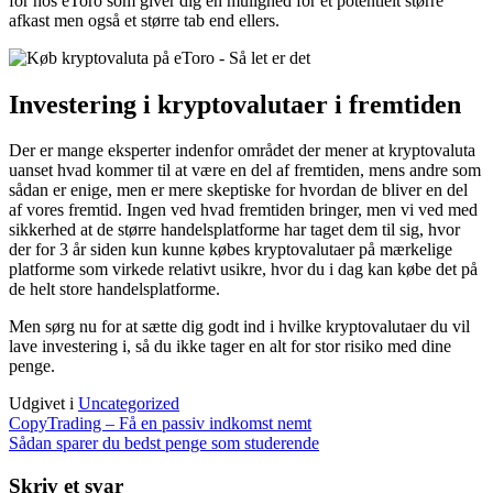
for hos eToro som giver dig en mulighed for et potentielt større
afkast men også et større tab end ellers.
Investering i kryptovalutaer i fremtiden
Der er mange eksperter indenfor området der mener at kryptovaluta
uanset hvad kommer til at være en del af fremtiden, mens andre som
sådan er enige, men er mere skeptiske for hvordan de bliver en del
af vores fremtid. Ingen ved hvad fremtiden bringer, men vi ved med
sikkerhed at de større handelsplatforme har taget dem til sig, hvor
der for 3 år siden kun kunne købes kryptovalutaer på mærkelige
platforme som virkede relativt usikre, hvor du i dag kan købe det på
de helt store handelsplatforme.
Men sørg nu for at sætte dig godt ind i hvilke kryptovalutaer du vil
lave investering i, så du ikke tager en alt for stor risiko med dine
penge.
Udgivet i
Uncategorized
Indlægsnavigation
CopyTrading – Få en passiv indkomst nemt
Sådan sparer du bedst penge som studerende
Skriv et svar