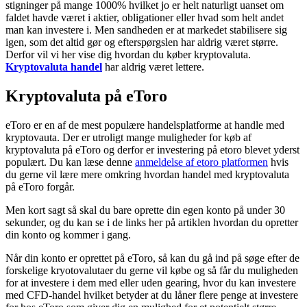
stigninger på mange 1000% hvilket jo er helt naturligt uanset om
faldet havde været i aktier, obligationer eller hvad som helt andet
man kan investere i. Men sandheden er at markedet stabilisere sig
igen, som det altid gør og efterspørgslen har aldrig været større.
Derfor vil vi her vise dig hvordan du køber kryptovaluta.
Kryptovaluta handel
har aldrig været lettere.
Kryptovaluta på eToro
eToro er en af de mest populære handelsplatforme at handle med
kryptovauta. Der er utroligt mange muligheder for køb af
kryptovaluta på eToro og derfor er investering på etoro blevet yderst
populært. Du kan læse denne
anmeldelse af etoro platformen
hvis
du gerne vil lære mere omkring hvordan handel med kryptovaluta
på eToro forgår.
Men kort sagt så skal du bare oprette din egen konto på under 30
sekunder, og du kan se i de links her på artiklen hvordan du opretter
din konto og kommer i gang.
Når din konto er oprettet på eToro, så kan du gå ind på søge efter de
forskelige kryotovalutaer du gerne vil købe og så får du muligheden
for at investere i dem med eller uden gearing, hvor du kan investere
med CFD-handel hvilket betyder at du låner flere penge at investere