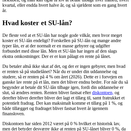
kvartal, eller endda hvert halve år, og så sjældent som en gang hvert
år.
Hvad koster et SU-lån?
De fleste ved at et SU-lån har nogle gode vilkår, men hvor meget
koster et SU-lån endeligt? Forskellen på SU-lån og mange andre
typer lån, er at der normalt er en masse gebyrer og udgifter
forbundet med disse lån. Men et SU-lån har ingen af den slags
ekstra omkostninger. Der er er kun pålagt en rente på lånet.
Du betaler altså ikke skat af det, og der er ingen gebyrer, men hvad
er renten så på studielånet? Når du er under din uddannelse og
studere, så er renten på 4 % om året (2026). Dette er i forvejen en
ganske lav rente på et lån, men det bliver endnu bedre. For når du så
begynder at betale dit SU-lån tilbage igen, fordi din uddannelse er
slut, så ændres renten. Renten bliver fastsat efter
diskontoen,
og
derefter bliver derefter bliver der lagt et tillæg til, samt fratrukket et
potentielt fradrag. Der kan maksimalt komme et tillæg på 1 %, og
både tillægget og fradraget bliver fastsat hvert år igennem
finansloven.
Diskontoen har siden 2012 været på 0 % hvilket er historisk lav,
men det betyder desværre ikke at renten på SU-lånet bliver 0 %, da