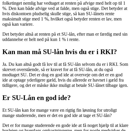
folketinget nemlig har vedtaget at renten på afvige med helt op til 1
%. Den kan både afvige ved at falde, men også stige. Det betyder at
hvis diskontoen pludselig skulle stige, så kan SU-lånets rente
maksimalt stige med 1 %, hvilket også betyder renten er lav, men
også kan variere.
Det betyder altså at renten på et SU-lån, efter man er færdig med sin
uddannelse er helt ned på kun 1 % i rente.
Kan man må SU-lån hvis du er i RKI?
Ja. Du kan altså godt få lov til at få SU-lån selvom du er i RKI. Som
skrevet overstående, så er kravet for at få SU-lån, at du også
modtaget SU. Det er dog en god ide at overveje om det er en god
ide at optage yderligere gæld, hvis du allerede er havnet i gæld fra
tidligere, og det er måske ikke muligt at betale SU-lånet tilbage igen.
Er SU-Lån en god ide?
Et SU-lån kan for mange være en rigtig fin løsning for utroligt
mange studerende, men er det en god ide at tage et SU-lån?
Det er for mange studerende en gode ide at få noget hjælp til at klare
huslejen og hverdags omkostningerne, men for nogle medvirker de