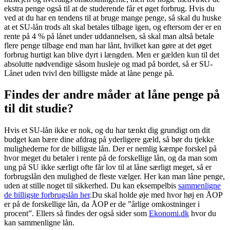
ekstra penge også til at de studerende får et øget forbrug. Hvis du
ved at du har en tendens til at bruge mange penge, så skal du huske
at et SU-lån trods alt skal betales tilbage igen, og eftersom der er en
rente på 4 % på lånet under uddannelsen, så skal man altså betale
flere penge tilbage end man har lånt, hvilket kan gøre at det øget
forbrug hurtigt kan blive dyrt i længden. Men er gælden kun til det
absolutte nødvendige såsom husleje og mad på bordet, så er SU-
Lånet uden tvivl den billigste måde at låne penge på.
Findes der andre måder at låne penge på
til dit studie?
Hvis et SU-lån ikke er nok, og du har tænkt dig grundigt om dit
budget kan bære dine afdrag på yderligere gæld, så bør du tjekke
mulighederne for de billigste lån. Der er nemlig kæmpe forskel på
hvor meget du betaler i rente på de forskellige lån, og da man som
ung på SU ikke særligt ofte får lov til at låne særligt meget, så er
forbrugslån den mulighed de fleste vælger. Her kan man låne penge,
uden at stille noget til sikkerhed. Du kan eksempelbis
sammenligne
de billigste forbrugslån her
.Du skal holde øje med hvor høj en ÅOP
er på de forskellige lån, da ÅOP er de ”årlige omkostninger i
procent”. Ellers så findes der også sider som
Ekonomi.dk
hvor du
kan sammenligne lån.