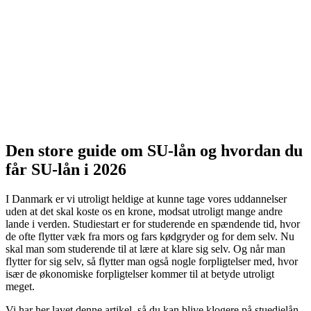
Den store guide om SU-lån og hvordan du
får SU-lån i 2026
I Danmark er vi utroligt heldige at kunne tage vores uddannelser
uden at det skal koste os en krone, modsat utroligt mange andre
lande i verden. Studiestart er for studerende en spændende tid, hvor
de ofte flytter væk fra mors og fars kødgryder og for dem selv. Nu
skal man som studerende til at lære at klare sig selv. Og når man
flytter for sig selv, så flytter man også nogle forpligtelser med, hvor
især de økonomiske forpligtelser kommer til at betyde utroligt
meget.
Vi har her lavet denne artikel, så du kan blive klogere på stuedielån,