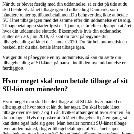
Når du er blevet færdig med din uddannelse, så er det på tide at du
skal betale SU-lånet tilbage igen til udbetaling Danmark, som
håndtere renter og tilbagebetalingen.Du behøver dog ikke at betale
SU-lånet tilbage igen med det samme efter din uddannelse er færdig.
Tilbagebetalingen starter først d. 1 januar, et år efter udgangen at året
hvor din uddannelse sluttede. Eksempelvis hvis din uddannelse
slutter den 30. juni 2018, så skal du først påbegynde din
tilbagebetaling af lånet d. 1 januar 2020. Du får helt automatisk en
besked, når du skal betale lånet tilbage igen.
Vælger du at påbegynde en ny uddannelse, så kan du sætte din
tilbagebetaling af SU-lånet på pause, indtil den nye uddannelse er
færdiggjort.
Hvor meget skal man betale tilbage af sit
SU-lån om måneden?
Hvor meget man skal betale tilbage af sit SU-lån hver måned er
afhængigt af hvor stort et lån du har taget. Du skal betale lånet
tilbage over mellem 7 og 15 år, hvilket afhænger af hvor stort en lån
du har taget. Hvis du ønsker at få lånet tilbagebetalt på én gang, så
kan dette også lade sig gøre. Man betaler normalt SU-lånet tilbage
hver anden måned, dog er tilbagebetalingen af SU-lånet super
fleksibelt, og man kan også få lov at betale tilbage hver måned, hvert