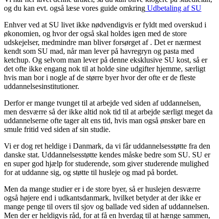
og du kan evt. også læse vores guide omkring
Udbetaling af SU
Enhver ved at SU livet ikke nødvendigvis er fyldt med overskud i
økonomien, og hvor der også skal holdes igen med de store
udskejelser, medmindre man bliver forsørget af . Det er nærmest
kendt som SU mad, når man lever på havregryn og pasta med
ketchup. Og selvom man lever på denne eksklusive SU kost, så er
det ofte ikke engang nok til at holde sine udgifter hjemme, særligt
hvis man bor i nogle af de større byer hvor der ofte er de fleste
uddannelsesinstitutioner.
Derfor er mange tvunget til at arbejde ved siden af uddannelsen,
men desværre så der ikke altid nok tid til at arbejde særligt meget da
uddannelserne ofte tager alt ens tid, hvis man også ønsker bare en
smule fritid ved siden af sin studie.
Vi er dog ret heldige i Danmark, da vi får uddannelsesstøtte fra den
danske stat. Uddannelsesstøtte kendes måske bedre som SU. SU er
en super god hjælp for studerende, som giver studerende mulighed
for at uddanne sig, og støtte til husleje og mad på bordet.
Men da mange studier er i de store byer, så er huslejen desværre
også højere end i udkantsdanmark, hvilket betyder at der ikke er
mange penge til overs til sjov og ballade ved siden af uddannelsen.
Men der er heldigvis råd, for at få en hverdag til at hænge sammen,