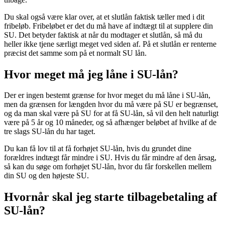
Du skal også være klar over, at et slutlån faktisk tæller med i dit
fribeløb. Fribeløbet er det du må have af indtægt til at supplere din
SU. Det betyder faktisk at når du modtager et slutlån, så må du
heller ikke tjene særligt meget ved siden af. På et slutlån er renterne
præcist det samme som på et normalt SU lån.
Hvor meget må jeg låne i SU-lån?
Der er ingen bestemt grænse for hvor meget du må låne i SU-lån,
men da grænsen for længden hvor du må være på SU er begrænset,
og da man skal være på SU for at få SU-lån, så vil den helt naturligt
være på 5 år og 10 måneder, og så afhænger beløbet af hvilke af de
tre slags SU-lån du har taget.
Du kan få lov til at få forhøjet SU-lån, hvis du grundet dine
forældres indtægt får mindre i SU. Hvis du får mindre af den årsag,
så kan du søge om forhøjet SU-lån, hvor du får forskellen mellem
din SU og den højeste SU.
Hvornår skal jeg starte tilbagebetaling af
SU-lån?