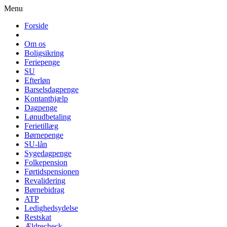
Menu
Forside
Om os
Boligsikring
Feriepenge
SU
Efterløn
Barselsdagpenge
Kontanthjælp
Dagpenge
Lønudbetaling
Ferietillæg
Børnepenge
SU-lån
Sygedagpenge
Folkepension
Førtidspensionen
Revalidering
Børnebidrag
ATP
Ledighedsydelse
Restskat
Ældrecheck