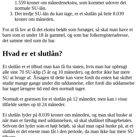
1.559 kroner om månedenekstra, som kommer udover det
normale SU-lån.
Det tredje SU-lån du kan tage, er et slutlån på hele 8.039
kroner om måneden.
For at få lov at få det ekstra beløb som forsøger, så skal man have et
barn som er under 18 år gammel, og som har folkeregisteradresse,
det samme sted som du har.
Hvad er et slutlån?
Et slutlån er et tilbud man kan få fra staten, hvis man har opbrugt
alle sine 70 SU-klip (5 år og 10 måneder), og derfor ikke har mere
SU at bruge af. Årsagen til dette kan være fordi du enten har skiftet
studie mange gange under din uddannelse, eller fordi din uddannelse
har taget længere tid end den normalt tager.
Normalt er grænsen for et slutlån på 12 måneder, men kan i visse
tilfælde sættes op til 24 måneder.
Et slutlån lyder på 8.039 kroner om måneden, og man skal huske at
når man er færdig med uddannelsen, så skal slutlånet tilbagebetales.
Selvom det lyder som et højt beløb, så skal man også huske på, at et
slutlån er det eneste man får i den periode, da man ikke har mere SU
tilbage.