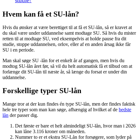
studie?
Hvem kan få et SU-lån?
Hvis du ønsker at være berettiget til at få et SU-lån, så er kravet at
du skal være under uddannelse samt modtage SU. Så hvis du mister
retten til at modtage SU, ved eksempelvis at holde pause fra dit
studie, stoppe uddannelsen, orlov, eller af en anden årsag ikke får
SU i en periode.
Man skal søge SU -lån for et enkelt år af gangen, men hvis du
modtog SU-lån året før, så vil du helt automatisk få et tilbud om at
forlænge dit SU-lån til næste år, så længe du forsat er under din
uddannelse.
Forskellige typer SU-lån
Mange tror at der kun findes én type SU-lån, men der findes faktisk
hele tre typer som man kan søge, afhængig af hvilket af de
bedste
lån
der passer dig.
Det første er bare et helt almindeligt SU-lån, hvor man i 2026
kan låne 3.116 kroner om måneden.
Nummer to er et ekstra SU-Lån for forsøgere, som lyder på