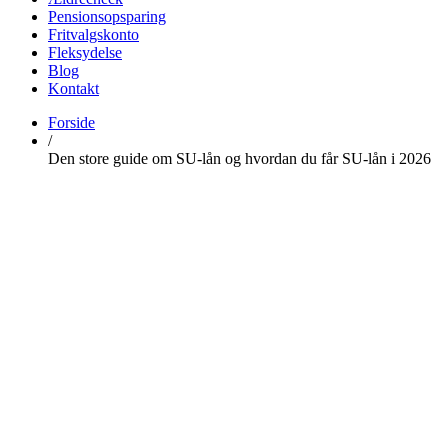
Pensionsopsparing
Fritvalgskonto
Fleksydelse
Blog
Kontakt
Forside
udbetalingsoversigt.dk
Find alle datoer for udbetaling fra det offentlige her
/
Den store guide om SU-lån og hvordan du får SU-lån i 2026