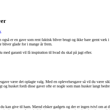
eer
k
 også er en gave som rent faktisk bliver brugt og ikke bare gemt væk i 
 bliver glade for i mange år frem.
du med garanti vil få inspiration til hvad du skal på jagt efter.
esgave være det oplagte valg. Med en oplevelsesgave så vil du være sikk
rugt og husket fordi disse gaver ofte er nogle som man husker langt bedre
 du kan give til ham. Mænd elsker gadgets og der er ingen tvivl om at 