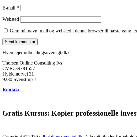
E-mail
*
Websted
Gem mit navn, mail og websted i denne browser til næste gang j
Hvem ejer udbetalingsoversigt.dk?
Thorsen Online Consulting Ivs
CVR: 39781557
Hyldemorvej 31
9230 Svenstrup J
Kontakt
Gratis Kursus: Kopier professionelle inves
Copyright © 2026
udbetalingsoversigt.dk
. Alle rettigheder forbeholde