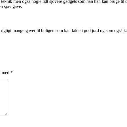
. teknik men også nogle lidt sjovere gadgets som han han kan bruge til 
en sjov gave.
k rigtigt mange gaver til boligen som kan falde i god jord og som også ka
et med
*