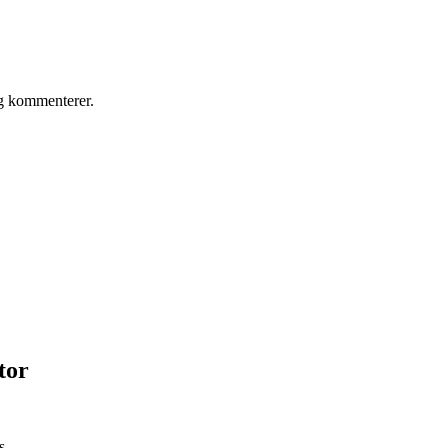
eg kommenterer.
tor
s.