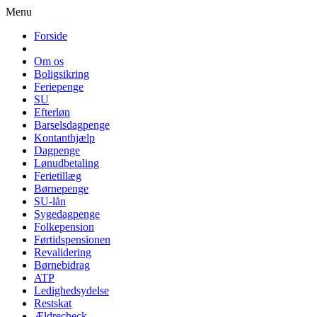
Menu
Forside
Om os
Boligsikring
Feriepenge
SU
Efterløn
Barselsdagpenge
Kontanthjælp
Dagpenge
Lønudbetaling
Ferietillæg
Børnepenge
SU-lån
Sygedagpenge
Folkepension
Førtidspensionen
Revalidering
Børnebidrag
ATP
Ledighedsydelse
Restskat
Ældrecheck