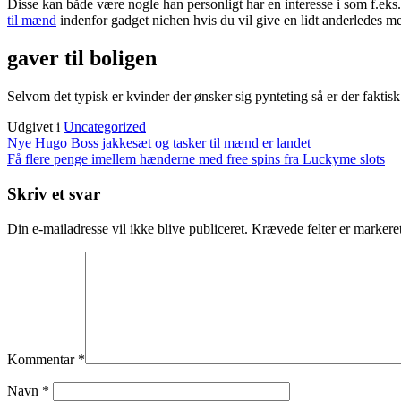
Disse kan både være nogle han personligt har en interesse i som f.eks
til mænd
indenfor gadget nichen hvis du vil give en lidt anderledes m
gaver til boligen
Selvom det typisk er kvinder der ønsker sig pynteting så er der faktis
Udgivet i
Uncategorized
Indlægsnavigation
Nye Hugo Boss jakkesæt og tasker til mænd er landet
Få flere penge imellem hænderne med free spins fra Luckyme slots
Skriv et svar
Din e-mailadresse vil ikke blive publiceret.
Krævede felter er marker
Kommentar
*
Navn
*