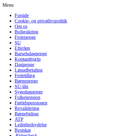
Menu
Forside
Cookie- og privatlivspolitik
Om os
Boligsikring
Feriepenge
SU
Efterløn
Barselsdagpenge
Kontanthjælp
Dagpenge
Lønudbetaling
Ferietillæg
Børnepenge
SU-lån
Sygedagpenge
Folkepension
Førtidspensionen
Revalidering
Børnebidrag
ATP
Ledighedsydelse
Restskat
Ældrecheck