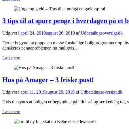
3 tips til at spare penge i hverdagen på et 
Udgivet i
april 24, 2019
august 26, 2019
af
Udbetalingsoversigt.dk
Der er begyndt at poppe en masse forskellige boligprogrammer op, hvo
danskeres pengeproblemer, og muligvis…
Læs mere
Hus på Amager – 3 friske pust!
Udgivet i
april 11, 2019
august 26, 2019
af
Udbetalingsoversigt.dk
Hvis du synes at boligen er begyndt at gå lidt i stå og ser kedelig ud
Læs mere