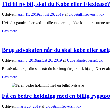
Tid til ny bil, skal du Købe eller Flexlease?
Udgivet i
april 11, 2019
august 26, 2019
af
Udbetalingsoversigt.dk
Hvis din gamle bil er ved at stille motoren og ikke kan klare turene ned
Læs mere
Brug advokaten når du skal købe eller sæl
Udgivet i
april 5, 2019
august 26, 2019
af
Udbetalingsoversigt.dk
En advokat er på din side når du har brug for juridisk hjælp. Det er 
Læs mere
Få en bedre holdning med en billig rygstøt
Udgivet i
marts 20, 2019
af
Udbetalingsoversigt.dk