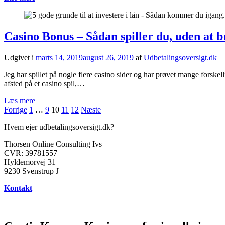
Casino Bonus – Sådan spiller du, uden at 
Udgivet i
marts 14, 2019
august 26, 2019
af
Udbetalingsoversigt.dk
Jeg har spillet på nogle flere casino sider og har prøvet mange forsk
afsted på et casino spil,…
Læs mere
Indlægsinddeling
Forrige
1
…
9
10
11
12
Næste
Hvem ejer udbetalingsoversigt.dk?
Thorsen Online Consulting Ivs
CVR: 39781557
Hyldemorvej 31
9230 Svenstrup J
Kontakt