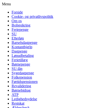
Menu
Forside
Cookie- og privatlivspolitik
Om os
Boligsikring
Feriepenge
SU
Efterløn
Barselsdagpenge
Kontanthjælp
Dagpenge
Lønudbetaling
Ferietillæg
Børnepenge
SU-lån
Sygedagpenge
Folkepension
Førtidspensionen
Revalidering
Børnebidrag
ATP
Ledighedsydelse
Restskat
Ældrecheck