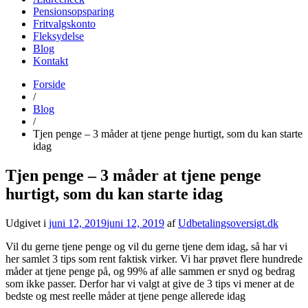
Pensionsopsparing
Fritvalgskonto
Fleksydelse
Blog
Kontakt
Forside
udbetalingsoversigt.dk
Find alle datoer for udbetaling fra det offentlige her
/
Blog
/
Tjen penge – 3 måder at tjene penge hurtigt, som du kan starte
idag
Tjen penge – 3 måder at tjene penge
hurtigt, som du kan starte idag
Udgivet i
juni 12, 2019
juni 12, 2019
af
Udbetalingsoversigt.dk
Vil du gerne tjene penge og vil du gerne tjene dem idag, så har vi
her samlet 3 tips som rent faktisk virker. Vi har prøvet flere hundrede
måder at tjene penge på, og 99% af alle sammen er snyd og bedrag
som ikke passer. Derfor har vi valgt at give de 3 tips vi mener at de
bedste og mest reelle måder at tjene penge allerede idag