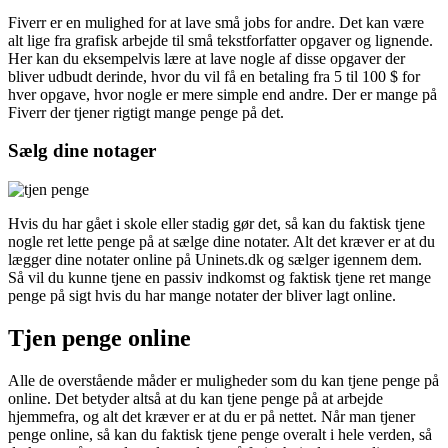
Fiverr er en mulighed for at lave små jobs for andre. Det kan være
alt lige fra grafisk arbejde til små tekstforfatter opgaver og lignende.
Her kan du eksempelvis lære at lave nogle af disse opgaver der
bliver udbudt derinde, hvor du vil få en betaling fra 5 til 100 $ for
hver opgave, hvor nogle er mere simple end andre. Der er mange på
Fiverr der tjener rigtigt mange penge på det.
Sælg dine notager
Hvis du har gået i skole eller stadig gør det, så kan du faktisk tjene
nogle ret lette penge på at sælge dine notater. Alt det kræver er at du
lægger dine notater online på Uninets.dk og sælger igennem dem.
Så vil du kunne tjene en passiv indkomst og faktisk tjene ret mange
penge på sigt hvis du har mange notater der bliver lagt online.
Tjen penge online
Alle de overstående måder er muligheder som du kan tjene penge på
online. Det betyder altså at du kan tjene penge på at arbejde
hjemmefra, og alt det kræver er at du er på nettet. Når man tjener
penge online, så kan du faktisk tjene penge overalt i hele verden, så