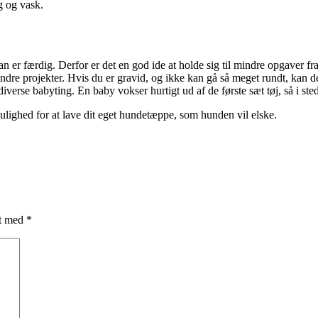
g og vask.
an er færdig. Derfor er det en god ide at holde sig til mindre opgaver fr
dre projekter. Hvis du er gravid, og ikke kan gå så meget rundt, kan det 
verse babyting. En baby vokser hurtigt ud af de første sæt tøj, så i stede
ulighed for at lave dit eget hundetæppe, som hunden vil elske.
et med
*