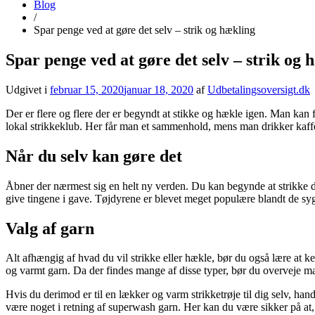
Blog
/
Spar penge ved at gøre det selv – strik og hækling
Spar penge ved at gøre det selv – strik og 
Udgivet i
februar 15, 2020
januar 18, 2020
af
Udbetalingsoversigt.dk
Der er flere og flere der er begyndt at stikke og hækle igen. Man kan f
lokal strikkeklub. Her får man et sammenhold, mens man drikker kaffe 
Når du selv kan gøre det
Åbner der nærmest sig en helt ny verden. Du kan begynde at strikke din
give tingene i gave. Tøjdyrene er blevet meget populære blandt de syg
Valg af garn
Alt afhængig af hvad du vil strikke eller hækle, bør du også lære at k
og varmt garn. Da der findes mange af disse typer, bør du overveje m
Hvis du derimod er til en lækker og varm strikketrøje til dig selv, han
være noget i retning af superwash garn. Her kan du være sikker på at,