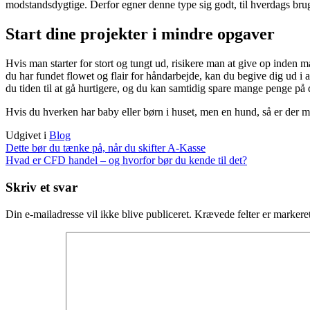
modstandsdygtige. Derfor egner denne type sig godt, til hverdags bru
Start dine projekter i mindre opgaver
Hvis man starter for stort og tungt ud, risikere man at give op inden m
du har fundet flowet og flair for håndarbejde, kan du begive dig ud i an
du tiden til at gå hurtigere, og du kan samtidig spare mange penge på di
Hvis du hverken har baby eller børn i huset, men en hund, så er der m
Udgivet i
Blog
Indlægsnavigation
Dette bør du tænke på, når du skifter A-Kasse
Hvad er CFD handel – og hvorfor bør du kende til det?
Skriv et svar
Din e-mailadresse vil ikke blive publiceret.
Krævede felter er marker