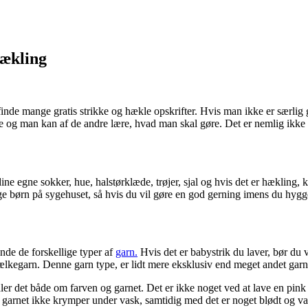
hækling
inde mange gratis strikke og hækle opskrifter. Hvis man ikke er særlig g
og man kan af de andre lære, hvad man skal gøre. Det er nemlig ikke alti
e egne sokker, hue, halstørklæde, trøjer, sjal og hvis det er hækling, ka
e børn på sygehuset, så hvis du vil gøre en god gerning imens du hygge
ende de forskellige typer af
garn.
Hvis det er babystrik du laver, bør du 
ælkegarn. Denne garn type, er lidt mere eksklusiv end meget andet garn
dler det både om farven og garnet. Det er ikke noget ved at lave en pink
 garnet ikke krymper under vask, samtidig med det er noget blødt og var