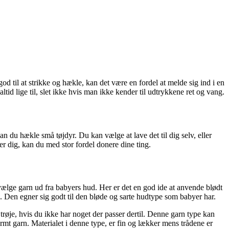
od til at strikke og hækle, kan det være en fordel at melde sig ind i en
d lige til, slet ikke hvis man ikke kender til udtrykkene ret og vang.
n du hækle små tøjdyr. Du kan vælge at lave det til dig selv, eller
r dig, kan du med stor fordel donere dine ting.
vælge garn ud fra babyers hud. Her er det en god ide at anvende blødt
. Den egner sig godt til den bløde og sarte hudtype som babyer har.
 trøje, hvis du ikke har noget der passer dertil. Denne garn type kan
mt garn. Materialet i denne type, er fin og lækker mens trådene er