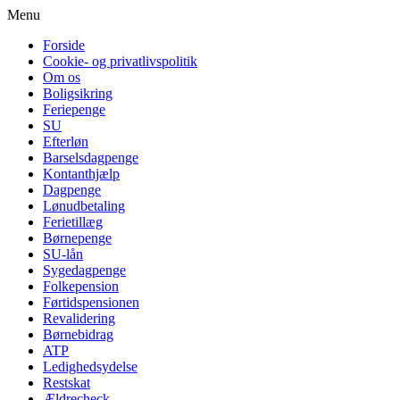
Menu
Forside
Cookie- og privatlivspolitik
Om os
Boligsikring
Feriepenge
SU
Efterløn
Barselsdagpenge
Kontanthjælp
Dagpenge
Lønudbetaling
Ferietillæg
Børnepenge
SU-lån
Sygedagpenge
Folkepension
Førtidspensionen
Revalidering
Børnebidrag
ATP
Ledighedsydelse
Restskat
Ældrecheck