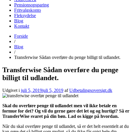
Pensionsopsparing
Fritvalgskonto
Fleksydelse
Blog
Kontakt
Forside
udbetalingsoversigt.dk
Find alle datoer for udbetaling fra det offentlige her
/
Blog
/
Transferwise Sådan overføre du penge billigt til udlandet.
Transferwise Sådan overføre du penge
billigt til udlandet.
Udgivet i
juli 5, 2019
juli 5, 2019
af
Udbetalingsoversigt.dk
Skal du overføre penge til udlandet men vil ikke betale en
formue for det? Og vil du gerne gøre det let og og hurtigt? Så er
TransferWise svaret på din bøn. Lad os kigge på hvordan.
Når du skal overføre penge til udlandet, så er det helt essentielt at du
kan gøre det så billigt som muligt, så du ikke får spist hele din