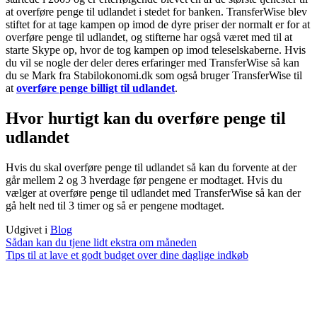
at overføre penge til udlandet i stedet for banken. TransferWise blev
stiftet for at tage kampen op imod de dyre priser der normalt er for at
overføre penge til udlandet, og stifterne har også været med til at
starte Skype op, hvor de tog kampen op imod teleselskaberne. Hvis
du vil se nogle der deler deres erfaringer med TransferWise så kan
du se Mark fra Stabilokonomi.dk som også bruger TransferWise til
at
overføre penge billigt til udlandet
.
Hvor hurtigt kan du overføre penge til
udlandet
Hvis du skal overføre penge til udlandet så kan du forvente at der
går mellem 2 og 3 hverdage før pengene er modtaget. Hvis du
vælger at overføre penge til udlandet med TransferWise så kan der
gå helt ned til 3 timer og så er pengene modtaget.
Udgivet i
Blog
Indlægsnavigation
Sådan kan du tjene lidt ekstra om måneden
Tips til at lave et godt budget over dine daglige indkøb