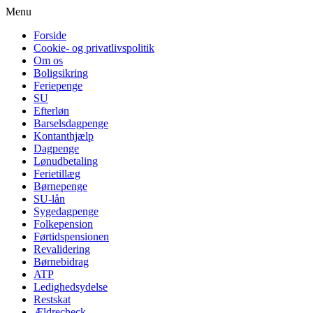
Menu
Forside
Cookie- og privatlivspolitik
Om os
Boligsikring
Feriepenge
SU
Efterløn
Barselsdagpenge
Kontanthjælp
Dagpenge
Lønudbetaling
Ferietillæg
Børnepenge
SU-lån
Sygedagpenge
Folkepension
Førtidspensionen
Revalidering
Børnebidrag
ATP
Ledighedsydelse
Restskat
Ældrecheck