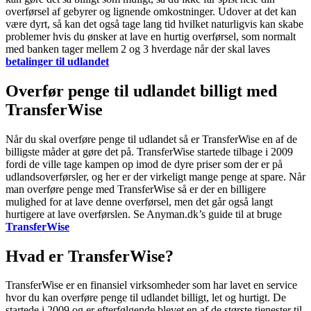
overførsel af gebyrer og lignende omkostninger. Udover at det kan
være dyrt, så kan det også tage lang tid hvilket naturligvis kan skabe
problemer hvis du ønsker at lave en hurtig overførsel, som normalt
med banken tager mellem 2 og 3 hverdage når der skal laves
betalinger til udlandet
Overfør penge til udlandet billigt med
TransferWise
Når du skal overføre penge til udlandet så er TransferWise en af de
billigste måder at gøre det på. TransferWise startede tilbage i 2009
fordi de ville tage kampen op imod de dyre priser som der er på
udlandsoverførsler, og her er der virkeligt mange penge at spare. Når
man overføre penge med TransferWise så er der en billigere
mulighed for at lave denne overførsel, men det går også langt
hurtigere at lave overførslen. Se Anyman.dk’s guide til at bruge
TransferWise
Hvad er TransferWise?
TransferWise er en finansiel virksomheder som har lavet en service
hvor du kan overføre penge til udlandet billigt, let og hurtigt. De
startede i 2009 og er efterfølgende blevet en af de største tjenester til