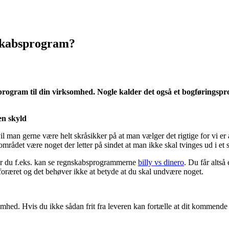
nskabsprogram?
sprogram til din virksomhed. Nogle kalder det også et bogføringspr
en skyld
 man gerne være helt skråsikker på at man vælger det rigtige for vi er 
rådet være noget der letter på sindet at man ikke skal tvinges ud i et sk
vor du f.eks. kan se regnskabsprogrammerne
billy vs dinero
. Du får altså
 foræret og det behøver ikke at betyde at du skal undvære noget.
somhed. Hvis du ikke sådan frit fra leveren kan fortælle at dit kommen