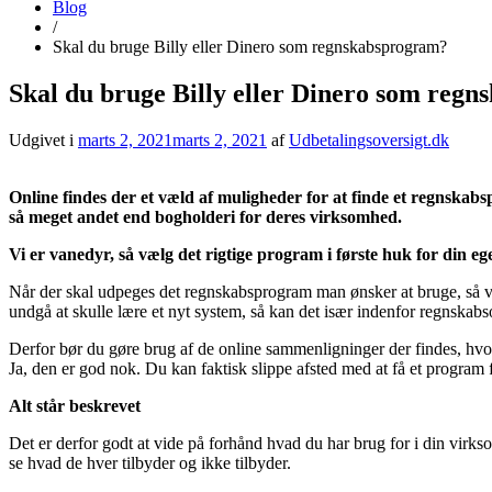
Blog
/
Skal du bruge Billy eller Dinero som regnskabsprogram?
Skal du bruge Billy eller Dinero som reg
Udgivet i
marts 2, 2021
marts 2, 2021
af
Udbetalingsoversigt.dk
Online findes der et væld af muligheder for at finde et regnskab
så meget andet end bogholderi for deres virksomhed.
Vi er vanedyr, så vælg det rigtige program i første huk for din eg
Når der skal udpeges det regnskabsprogram man ønsker at bruge, så vil
undgå at skulle lære et nyt system, så kan det især indenfor regnskabsom
Derfor bør du gøre brug af de online sammenligninger der findes, h
Ja, den er god nok. Du kan faktisk slippe afsted med at få et program
Alt står beskrevet
Det er derfor godt at vide på forhånd hvad du har brug for i din virk
se hvad de hver tilbyder og ikke tilbyder.