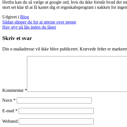
Herfra kan du så vælge at google ord, hvis du ikke forstår hvad der 
stort set klar til at få kastet dig et regnskabsprogram i nakken for inge
Udgivet i
Blog
Indlægsnavigation
Sådan slipper du for at stresse over penge
Hav styr på lån inden du låner
Skriv et svar
Din e-mailadresse vil ikke blive publiceret.
Krævede felter er marker
Kommentar
*
Navn
*
E-mail
*
Websted