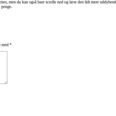
menes, men du kan også bare scrolle ned og læse den lidt mere uddybend
n penge.
et med
*