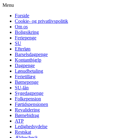
Menu
Forside
Cookie- og privatlivspolitik
Om os
Boligsikring
Feriepenge
SU
Efterløn
Barselsdagpenge
Kontanthjælp
Dagpenge
Lønudbetaling
Ferietillæg
Børnepenge
SU-lån
Sygedagpenge
Folkepension
Førtidspensionen
Revalidering
Børnebidrag
ATP
Ledighedsydelse
Restskat
Ældrecheck