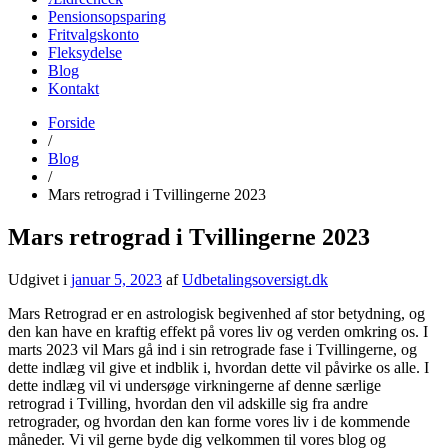
Pensionsopsparing
Fritvalgskonto
Fleksydelse
Blog
Kontakt
Forside
udbetalingsoversigt.dk
Find alle datoer for udbetaling fra det offentlige her
/
Blog
/
Mars retrograd i Tvillingerne 2023
Mars retrograd i Tvillingerne 2023
Udgivet i
januar 5, 2023
af
Udbetalingsoversigt.dk
Mars Retrograd er en astrologisk begivenhed af stor betydning, og
den kan have en kraftig effekt på vores liv og verden omkring os. I
marts 2023 vil Mars gå ind i sin retrograde fase i Tvillingerne, og
dette indlæg vil give et indblik i, hvordan dette vil påvirke os alle. I
dette indlæg vil vi undersøge virkningerne af denne særlige
retrograd i Tvilling, hvordan den vil adskille sig fra andre
retrograder, og hvordan den kan forme vores liv i de kommende
måneder. Vi vil gerne byde dig velkommen til vores blog og