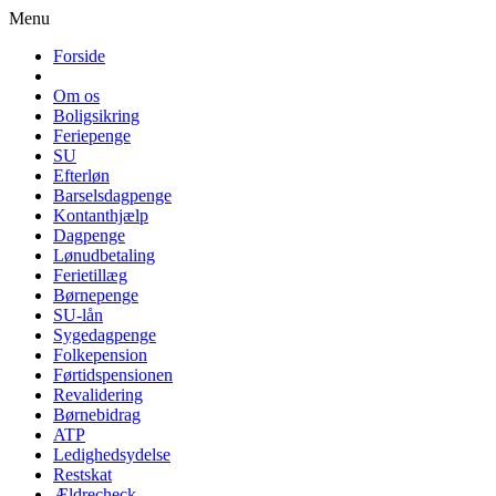
Menu
Forside
Om os
Boligsikring
Feriepenge
SU
Efterløn
Barselsdagpenge
Kontanthjælp
Dagpenge
Lønudbetaling
Ferietillæg
Børnepenge
SU-lån
Sygedagpenge
Folkepension
Førtidspensionen
Revalidering
Børnebidrag
ATP
Ledighedsydelse
Restskat
Ældrecheck