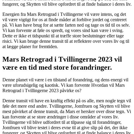
fungerer, og Skytten vil blive opfordret til at finde balance i deres liv.
Energien fra Mars Retrograd i Tvillingerne vil være intens, og det
vil være vigtigt for os at finde måder at forblive jordet og centreret
på. Vi kan have brug for at sætte farten ned og tage os tid til os selv.
Vi kan forvente at føle os spredt, og vores sind kan være i sving.
Dette er ikke et tidspunkt til at træffe store beslutninger eller tage
risici. Vi kan bruge denne transit til at reflektere over vores liv og til
at lægge planer for fremtiden.
Mars Retrograd i Tvillingerne 2023 vil
være en tid med store forandringer.
Denne planet vil være i en tilstand af forandring, og dens energi vil
være uforudsigelig og kaotisk. Vi kan forvente Hvordan vil Mars
Retrograd i Tvillingerne 2023 påvirke os?
Denne transit vil have en kraftig effekt på os alle, men nogle tegn vil
føle det mere end andre. Tvillingerne, Jomfruen og Skytten vil blive
mest påvirket af denne transit, da Mars er hersker over disse tegn. Vi
kan forvente at se store ændringer i disse områder af vores liv.
Tvillingerne vil blive udfordret til at tilpasse sig til forandringer,
Jomfruen vil blive testet i deres evne til at give slip på det, der ikke
fungerer, og Skytten vil blive opfordret til at finde balance i deres liv.