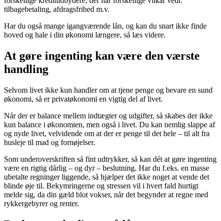
forskellige kreditudbydere, der har forskellige vilkår vedr.
tilbagebetaling, afdragsfrihed m.v.
Har du også mange igangværende lån, og kan du snart ikke finde
hoved og hale i din økonomi længere, så læs videre.
At gøre ingenting kan være den værste
handling
Selvom livet ikke kun handler om at tjene penge og bevare en sund
økonomi, så er privatøkonomi en vigtig del af livet.
Når der er balance mellem indtægter og udgifter, så skabes der ikke
kun balance i økonomien, men også i livet. Du kan nemlig slappe af
og nyde livet, velvidende om at der er penge til det hele – til alt fra
husleje til mad og fornøjelser.
Som underoverskriften så fint udtrykker, så kan dét at gøre ingenting
være en rigtig dårlig – og dyr – beslutning. Har du f.eks. en masse
ubetalte regninger liggende, så hjælper det ikke noget at vende det
blinde øje til. Bekymringerne og stressen vil i hvert fald hurtigt
melde sig, da din gæld blot vokser, når det begynder at regne med
rykkergebyrer og renter.