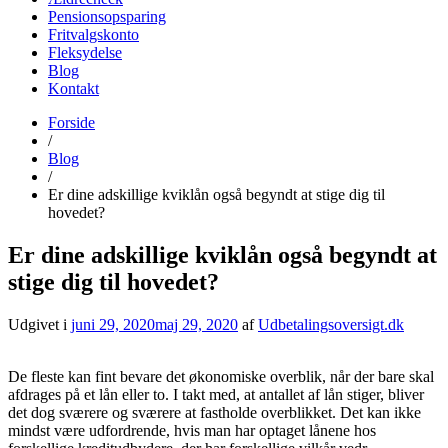
Pensionsopsparing
Fritvalgskonto
Fleksydelse
Blog
Kontakt
Forside
udbetalingsoversigt.dk
Find alle datoer for udbetaling fra det offentlige her
/
Blog
/
Er dine adskillige kviklån også begyndt at stige dig til
hovedet?
Er dine adskillige kviklån også begyndt at
stige dig til hovedet?
Udgivet i
juni 29, 2020
maj 29, 2020
af
Udbetalingsoversigt.dk
De fleste kan fint bevare det økonomiske overblik, når der bare skal
afdrages på et lån eller to. I takt med, at antallet af lån stiger, bliver
det dog sværere og sværere at fastholde overblikket. Det kan ikke
mindst være udfordrende, hvis man har optaget lånene hos