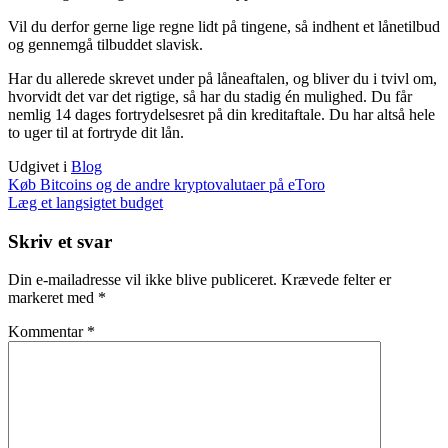
Vil du derfor gerne lige regne lidt på tingene, så indhent et lånetilbud
og gennemgå tilbuddet slavisk.
Har du allerede skrevet under på låneaftalen, og bliver du i tvivl om,
hvorvidt det var det rigtige, så har du stadig én mulighed. Du får
nemlig 14 dages fortrydelsesret på din kreditaftale. Du har altså hele
to uger til at fortryde dit lån.
Udgivet i
Blog
Indlægsnavigation
Køb Bitcoins og de andre kryptovalutaer på eToro
Læg et langsigtet budget
Skriv et svar
Din e-mailadresse vil ikke blive publiceret.
Krævede felter er
markeret med
*
Kommentar
*