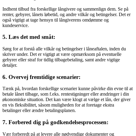
Indhent tilbud fra forskellige långivere og sammenlign dem. Se på
renter, gebyrer, lånets løbetid, og andre vilkår og betingelser. Det er
også vigtigt at tage hensyn til långiverens omdømme og
kundeservice.
5.
Læs det med småt
:
Sørg for at forstå alle vilkår og betingelser i låneaftalen, inden du
skriver under. Det er vigtigt at være opmærksom på eventuelle
gebyrer eller straf for tidlig tilbagebetaling, samt andre vigtige
detaljer.
6.
Overvej fremtidige scenarier
:
Tænk på, hvordan forskellige scenarier kunne påvirke din evne til at
betale lånet tilbage, som f.eks. rentestigninger eller ændringer i din
økonomiske situation. Det kan være klogt at vælge et lån, der giver
en vis fleksibilitet, såsom muligheden for at foretage ekstra
betalinger eller ændre betalingsplanen.
7.
Forbered dig på godkendelsesprocessen
:
Vær forberedt på at levere alle nødvendige dokumenter og