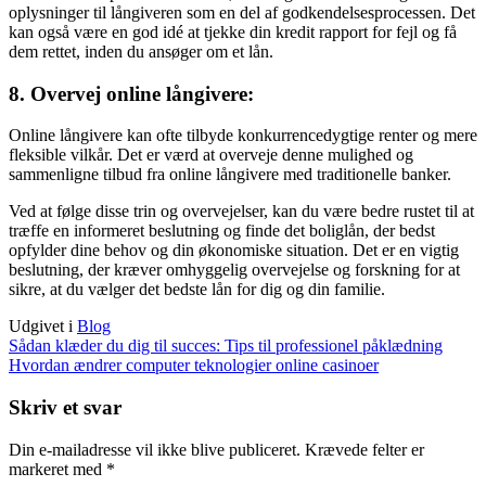
oplysninger til långiveren som en del af godkendelsesprocessen. Det
kan også være en god idé at tjekke din kredit rapport for fejl og få
dem rettet, inden du ansøger om et lån.
8.
Overvej online långivere
:
Online långivere kan ofte tilbyde konkurrencedygtige renter og mere
fleksible vilkår. Det er værd at overveje denne mulighed og
sammenligne tilbud fra online långivere med traditionelle banker.
Ved at følge disse trin og overvejelser, kan du være bedre rustet til at
træffe en informeret beslutning og finde det boliglån, der bedst
opfylder dine behov og din økonomiske situation. Det er en vigtig
beslutning, der kræver omhyggelig overvejelse og forskning for at
sikre, at du vælger det bedste lån for dig og din familie.
Udgivet i
Blog
Indlægsnavigation
Sådan klæder du dig til succes: Tips til professionel påklædning
Hvordan ændrer computer teknologier online casinoer
Skriv et svar
Din e-mailadresse vil ikke blive publiceret.
Krævede felter er
markeret med
*