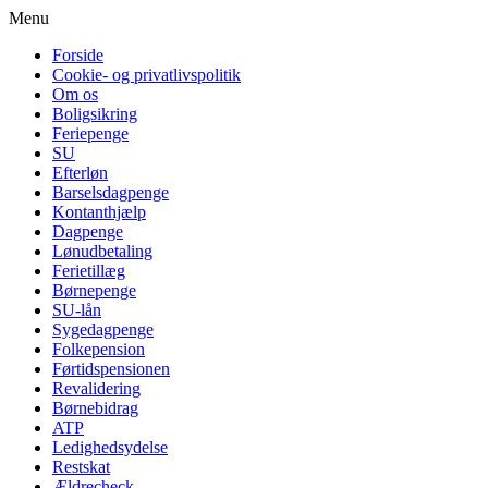
Menu
Forside
Cookie- og privatlivspolitik
Om os
Boligsikring
Feriepenge
SU
Efterløn
Barselsdagpenge
Kontanthjælp
Dagpenge
Lønudbetaling
Ferietillæg
Børnepenge
SU-lån
Sygedagpenge
Folkepension
Førtidspensionen
Revalidering
Børnebidrag
ATP
Ledighedsydelse
Restskat
Ældrecheck