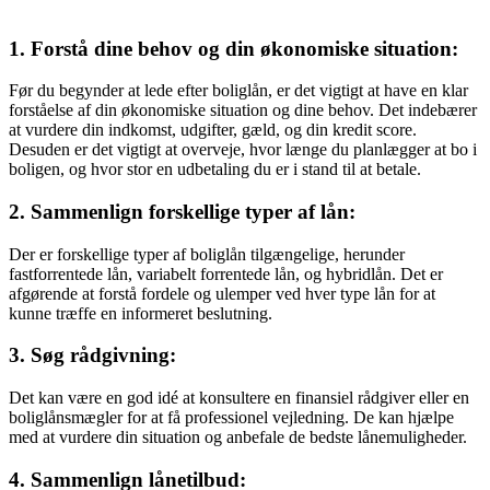
1.
Forstå dine behov og din økonomiske situation
:
Før du begynder at lede efter boliglån, er det vigtigt at have en klar
forståelse af din økonomiske situation og dine behov. Det indebærer
at vurdere din indkomst, udgifter, gæld, og din kredit score.
Desuden er det vigtigt at overveje, hvor længe du planlægger at bo i
boligen, og hvor stor en udbetaling du er i stand til at betale.
2.
Sammenlign forskellige typer af lån
:
Der er forskellige typer af boliglån tilgængelige, herunder
fastforrentede lån, variabelt forrentede lån, og hybridlån. Det er
afgørende at forstå fordele og ulemper ved hver type lån for at
kunne træffe en informeret beslutning.
3.
Søg rådgivning
:
Det kan være en god idé at konsultere en finansiel rådgiver eller en
boliglånsmægler for at få professionel vejledning. De kan hjælpe
med at vurdere din situation og anbefale de bedste lånemuligheder.
4.
Sammenlign lånetilbud
: