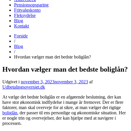
Pensionsopsparing
Fritvalgskonto
Fleksydelse
Blog
Kontakt
Forside
udbetalingsoversigt.dk
Find alle datoer for udbetaling fra det offentlige her
/
Blog
/
Hvordan vælger man det bedste boliglån?
Hvordan vælger man det bedste boliglån?
Udgivet i
november 3, 2023
november 3, 2023
af
Udbetalingsoversigt.dk
At vælge det bedste boliglån er en afgørende beslutning, der kan
have stor økonomisk indflydelse i mange år fremover. Der er flere
faktorer, man skal overveje for at sikre, at man vælger det rigtige
boliglån
, der passer til ens personlige og økonomiske situation. Her
er nogle trin og overvejelser, der kan hjælpe med at navigere i
processen.